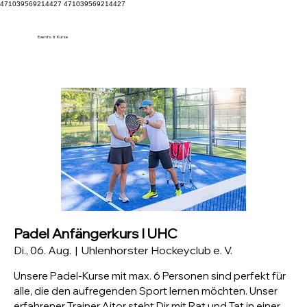
471039569214427 471039569214427
Events & Kurse
Padel Anfängerkurs I UHC
Di., 06. Aug.
  |  
Uhlenhorster Hockeyclub e. V.
Unsere Padel-Kurse mit max. 6 Personen sind perfekt für
alle, die den aufregenden Sport lernen möchten. Unser
erfahrener Trainer Aitor steht Dir mit Rat und Tat in einer