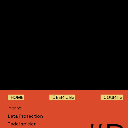
HOME
ÜBER UNS
COURTS
Imprint
Data Protection
Padel spielen