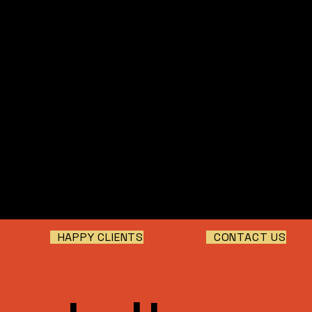
HAPPY CLIENTS
CONTACT US