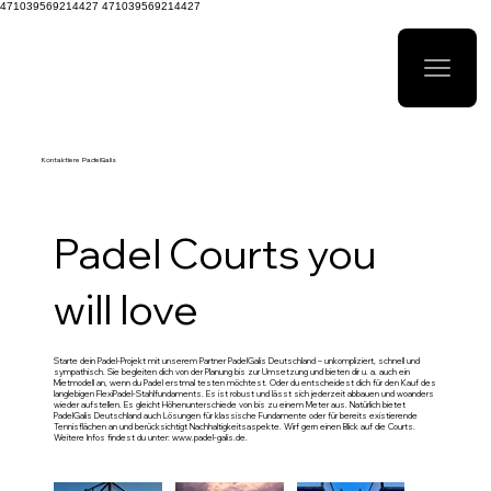
471039569214427 471039569214427
Kontaktiere PadelGalis
Padel Courts you
will love
Starte dein Padel-Projekt mit unserem Partner PadelGalis Deutschland – unkompliziert, schnell und
sympathisch. Sie begleiten dich von der Planung bis zur Umsetzung und bieten dir u. a. auch ein
Mietmodell an, wenn du Padel erstmal testen möchtest. Oder du entscheidest dich für den Kauf des
langlebigen FlexiPadel-Stahlfundaments. Es ist robust und lässt sich jederzeit abbauen und woanders
wieder aufstellen. Es gleicht Höhenunterschiede von bis zu einem Meter aus. Natürlich bietet
PadelGalis Deutschland auch Lösungen für klassische Fundamente oder für bereits existierende
Tennisflächen an und berücksichtigt Nachhaltigkeitsaspekte. Wirf gern einen Blick auf die Courts.
Weitere Infos findest du unter:
www.padel-galis.de
.