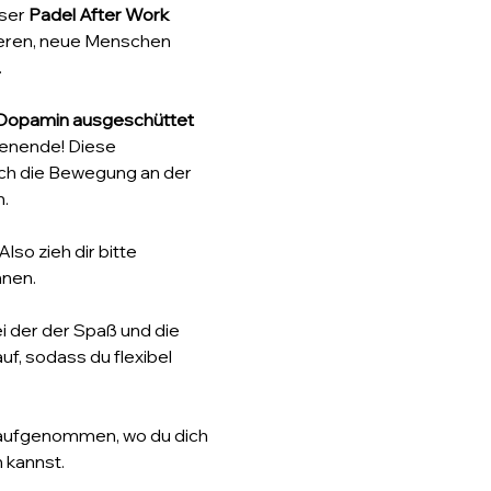
ser 
Padel After Work 
ieren, neue Menschen 
.
 Dopamin ausgeschüttet 
enende! Diese 
rch die Bewegung an der 
.
lso zieh dir bitte 
nnen.
ei der der Spaß und die 
, sodass du flexibel 
aufgenommen, wo du dich 
 kannst.