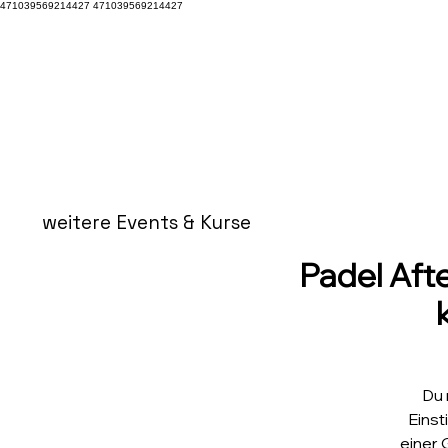
471039569214427 471039569214427
weitere Events & Kurse
Padel Afte
Du 
Einst
einer 