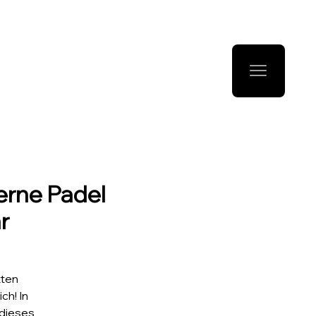
Lerne Padel
r
kten
ch! In
 dieses