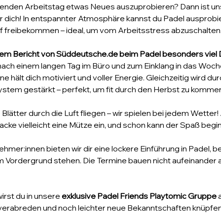
enden Arbeitstag etwas Neues auszuprobieren? Dann ist un
ür dich! In entspannter Atmosphäre kannst du Padel ausprob
 freibekommen – ideal, um vom Arbeitsstress abzuschalten
inem Bericht von Süddeutsche.de beim Padel besonders viel
nach einem langen Tag im Büro und zum Einklang in das Woch
 hält dich motiviert und voller Energie. Gleichzeitig wird du
ystem gestärkt – perfekt, um fit durch den Herbst zu kommen
 Blätter durch die Luft fliegen – wir spielen bei jedem Wetter! A
acke vielleicht eine Mütze ein, und schon kann der Spaß begi
ehmer:innen bieten wir dir eine lockere Einführung in Padel, b
rdergrund stehen. Die Termine bauen nicht aufeinander auf
irst du in unsere 
exklusive Padel Friends Playtomic Gruppe
 
 verabreden und noch leichter neue Bekanntschaften knüpfen