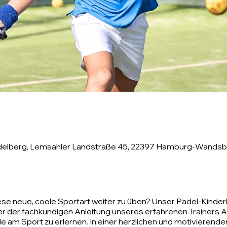
delberg, Lemsahler Landstraße 45, 22397 Hamburg-Wandsb
iese neue, coole Sportart weiter zu üben? Unser Padel-Kinderk
er der fachkundigen Anleitung unseres erfahrenen Trainers A
de am Sport zu erlernen. In einer herzlichen und motivierend