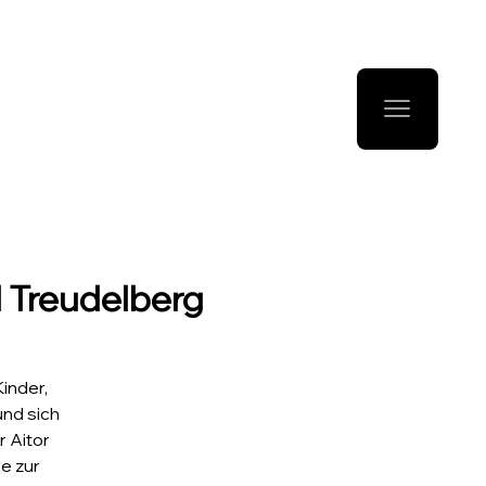
I Treudelberg
inder,
und sich
 Aitor
e zur