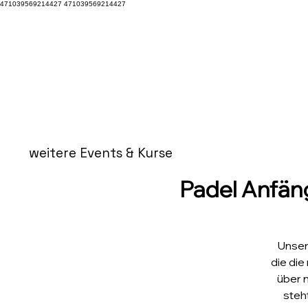
471039569214427 471039569214427
weitere Events & Kurse
Padel Anfäng
Unser
die die
über 
steh