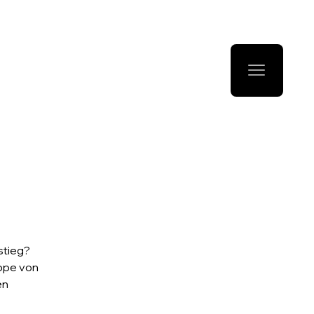
stieg?
uppe von
en