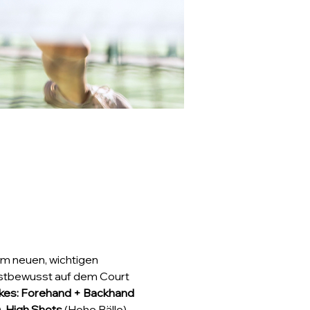
m neuen, wichtigen 
lbstbewusst auf dem Court 
kes: Forehand + Backhand
, 
High Shots
 (Hohe Bälle) 