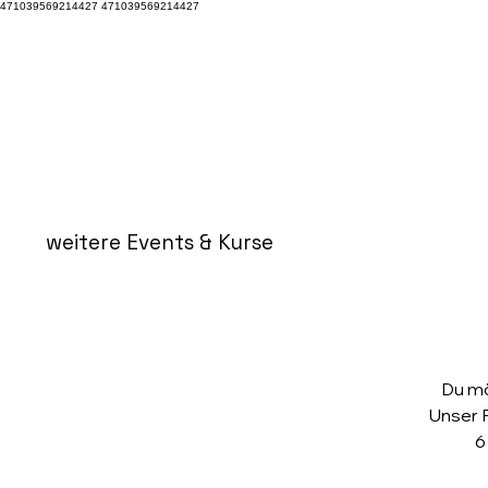
471039569214427 471039569214427
weitere Events & Kurse
Du mö
Unser P
6