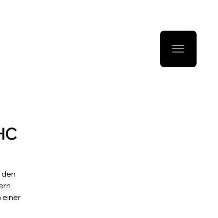
UHC
e den
ern
 einer