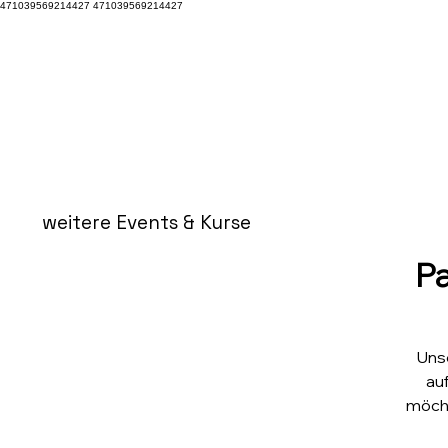
471039569214427 471039569214427
weitere Events & Kurse
Pa
Unse
au
möcht