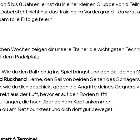
on 5 bis 8 Jahren lernst du in einer kleinen Gruppe von 6 Teil
Dabei steht nicht nur das Training im Vordergrund – du wirst 
m tolle Erfolge feiern.
en Wochen zeigen dir unsere Trainer die wichtigsten Technik
auf dem Padelplatz:
: Wie du den Ball richtig ins Spiel bringst und den Ball deine
nd Rückhand
: Lerne, den Ball von beiden Seiten des Schlägers
dir, wie du dich geschickt gegen die Angriffe deines Gegners v
irekt aus der Luft, bevor er auf den Boden trifft!
e zu fangen, die hoch über deinem Kopf ankommen.
ie du am Netz punktest und dich dort gut bewegst.
 statt 6 Termine)