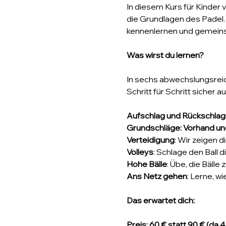
In diesem Kurs für Kinder v
die Grundlagen des Padel. 
kennenlernen und gemeinsa
Was wirst du lernen?
In sechs abwechslungsreich
Schritt für Schritt sicher 
Aufschlag und Rückschlag
Grundschläge: Vorhand u
Verteidigung
: Wir zeigen 
Volleys
: Schlage den Ball d
Hohe Bälle
: Übe, die Bäll
Ans Netz gehen
: Lerne, w
Das erwartet dich:
Preis: 60 € statt 90 € (da 4