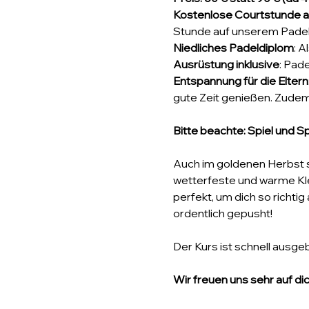
Kostenlose Courtstunde 
Stunde auf unserem Padelc
Niedliches Padeldiplom
: A
Ausrüstung inklusive
: Pad
Entspannung für die Eltern
gute Zeit genießen. Zudem 
Bitte beachte: Spiel und S
Auch im goldenen Herbst sp
wetterfeste und warme Klei
perfekt, um dich so richti
ordentlich gepusht!
Der Kurs ist schnell ausgeb
Wir freuen uns sehr auf dic