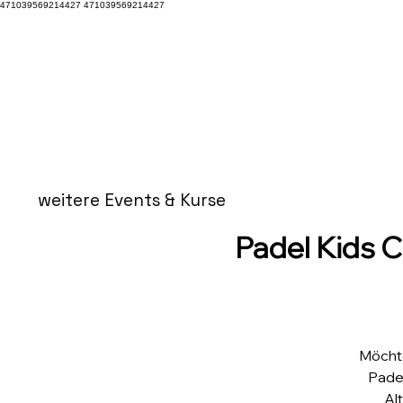
471039569214427 471039569214427
weitere Events & Kurse
Padel Kids C
Möchte
Padel
Al