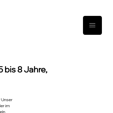
 bis 8 Jahre,
? Unser
der im
eln