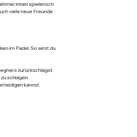
nehmer:innen spielerisch 
auch viele neue Freunde 
en im Padel. So wirst du 
s Gegners zurückschlägst.
 zu schlagen.
erteidigen kannst.