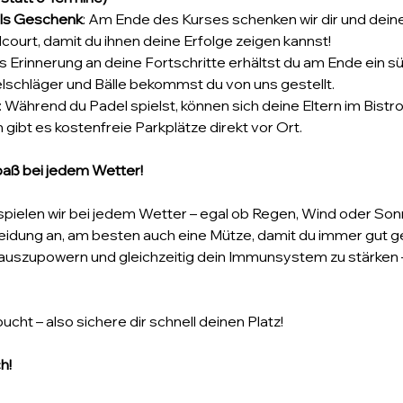
als Geschenk
: Am Ende des Kurses schenken wir dir und deine
ourt, damit du ihnen deine Erfolge zeigen kannst!
ls Erinnerung an deine Fortschritte erhältst du am Ende ein 
elschläger und Bälle bekommst du von uns gestellt.
: Während du Padel spielst, können sich deine Eltern im Bistr
gibt es kostenfreie Parkplätze direkt vor Ort.
paß bei jedem Wetter!
ielen wir bei jedem Wetter – egal ob Regen, Wind oder Sonne
dung an, am besten auch eine Mütze, damit du immer gut gesc
g auszupowern und gleichzeitig dein Immunsystem zu stärken – 
ucht – also sichere dir schnell deinen Platz! 
h!